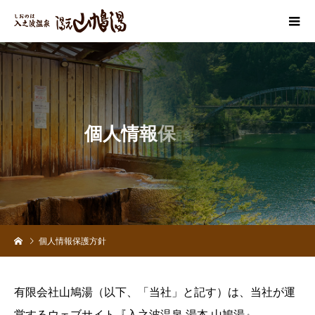
個
人
情
報
保
護
方
針
個人情報保護方針
有限会社山鳩湯（以下、「当社」と記す）は、当社が運
営するウェブサイト『入之波温泉 湯本 山鳩湯』