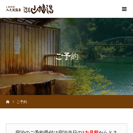
ご
予
約
ご予約
宿泊のご予約受付は宿泊当日の
3カ月前
からとさ