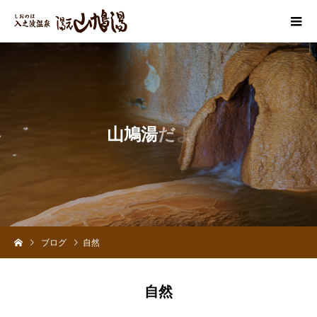
山
鳩
湯
だ
よ
り
ブログ
自然
自然